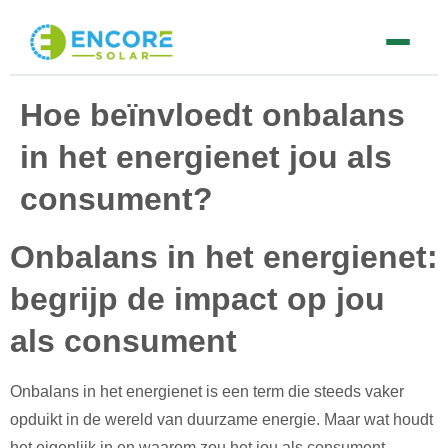
Zonnepanelen
Hoe beïnvloedt onbalans
in het energienet jou als
Laadpaal
consument?
Thuisbatterij
Onbalans in het energienet:
Contact
begrijp de impact op jou
als consument
085 060 1163
Onbalans in het energienet is een term die steeds vaker
Adviesgesprek aanvragen
opduikt in de wereld van duurzame energie. Maar wat houdt
het eigenlijk in en waarom zou het jou als consument